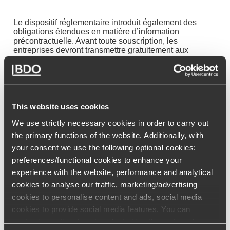
Le dispositif réglementaire introduit également des
obligations étendues en matière d’information
précontractuelle. Avant toute souscription, les
entreprises devront transmettre gratuitement aux
consommateurs l’ensemble des explications
nécessaires à la compréhension des services financiers
proposés. Ces informations englobent notamment
l’identité du professionnel, les caractéristiques des
produits, les conditions d’exercice du droit de
rétractation, les modalités de réclamation, ainsi que le
This website uses cookies
coût total. Les conséquences d’un éventuel défaut ou
We use strictly necessary cookies in order to carry out
retard de paiement devront également être
explicitement mentionnées.
the primary functions of the website. Additionally, with
your consent we use the following optional cookies:
Une vente en « deux temps » pour
preferences/functional cookies to enhance your
sécuriser les contrats souscrits par
experience with the website, performance and analytical
téléphone
cookies to analyse our traffic, marketing/advertising
cookies to personalise content and ads, social media
cookies to provide social media features. You can
Le cadre réglementaire des contrats souscrits par
téléphone est également revu : lors de chaque
customise optional cookies by ticking the preferred