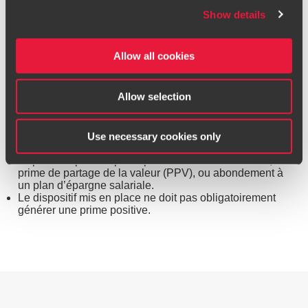
participation ou abondement), ceux-ci ont par nature un
website is impersonating BDO, please report it
Show details
caractère collectif.
immediately to
riskmanagement@bdo.fr
.
Les trois points clés à retenir
Allow all cookies
Cette nouvelle obligation de mise en place d’un
Allow selection
dispositif de partage de la valeur est applicable aux
entreprises de 11 à 49 salariés, sous forme de société,
ayant réalisé un bénéfice net fiscal au moins égal à 1 %
du chiffre d’affaires pendant trois années consécutives.
Use necessary cookies only
Ces entreprises doivent choisir l’un de ces trois
dispositifs : plan de participation ou d’intéressement,
prime de partage de la valeur (PPV), ou abondement à
un plan d’épargne salariale.
Le dispositif mis en place ne doit pas obligatoirement
générer une prime positive.