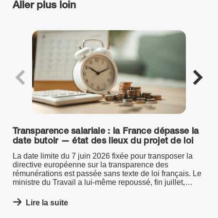
Aller plus loin
Transparence salariale : la France dépasse la
date butoir — état des lieux du projet de loi
La date limite du 7 juin 2026 fixée pour transposer la
directive européenne sur la transparence des
rémunérations est passée sans texte de loi français. Le
ministre du Travail a lui-même repoussé, fin juillet,
l'objectif d'adoption de la loi, désormais annoncé avant
la fin de la mandature.
Lire la suite