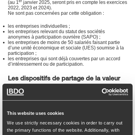
er
(au 1
janvier 2025, seront pris en compte les exercices
2022, 2023 et 2024).
Ne sont pas concernées par cette obligation :
les entreprises individuelles ;
les entreprises relevant du statut des sociétés
anonymes à participation ouvrière (SAPO) ;
les entreprises de moins de 50 salariés faisant partie
d’une unité économique et sociale (UES) soumise à la
participation ;
les entreprises qui sont déjà couvertes par un accord
d’intéressement ou de participation.
Les dispositifs de partage de la valeur
Les entreprises concernées par cette nouvelle mesure
doivent choisir un dispositif de partage de la valeur
parmi les trois suivants :
This website uses cookies
mise en place d’un plan de participation ou
We use strictly necessary cookies in order to carry out
d’intéressement ;
versement d’une prime de partage de la valeur (PPV) ;
the primary functions of the website. Additionally, with