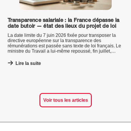
Transparence salariale : la France dépasse la
date butoir — état des lieux du projet de loi
La date limite du 7 juin 2026 fixée pour transposer la
directive européenne sur la transparence des
rémunérations est passée sans texte de loi français. Le
ministre du Travail a lui-même repoussé, fin juillet,
l'objectif d'adoption de la loi, désormais annoncé avant
la fin de la mandature.
Lire la suite
Voir tous les articles