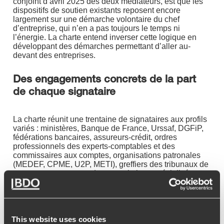
conjoint d’avril 2025 des deux médiateurs, est que les
dispositifs de soutien existants reposent encore
largement sur une démarche volontaire du chef
d’entreprise, qui n’en a pas toujours le temps ni
l’énergie. La charte entend inverser cette logique en
développant des démarches permettant d’aller au-
devant des entreprises.
Des engagements concrets de la part
de chaque signataire
La charte réunit une trentaine de signataires aux profils
variés : ministères, Banque de France, Urssaf, DGFiP,
fédérations bancaires, assureurs-crédit, ordres
professionnels des experts-comptables et des
commissaires aux comptes, organisations patronales
(MEDEF, CPME, U2P, METI), greffiers des tribunaux de
commerce, ou encore des associations spécialisées
dans le retournement d’entreprises.
Chaque signataire prend des engagements adaptés à
son rôle. La Compagnie nationale des Commissaires
This website uses cookies
aux Comptes (CNCC) s’engage à déployer un « Pack