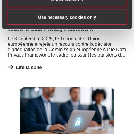
Transferts de données personnelles vers les
Use necessary cookies only
États-Unis : le Tribunal de l’Union européenne
valide le Data Privacy Framework
Le 3 septembre 2025, le Tribunal de l’Union
européenne a rejeté un recours contre la décision
d’adéquation de la Commission européenne sur le Data
Privacy Framework, le cadre régissant les transferts de
données personnelles entre l’Union européenne et les
États-Unis depuis juillet 2023.
Lire la suite