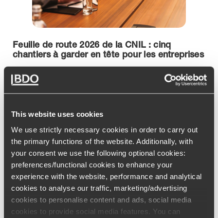
Feuille de route 2026 de la CNIL : cinq
chantiers à garder en tête pour les entreprises
En 2026, la Commission nationale de l’informatique et
des libertés (CNIL) structure son action autour de deux
axes prioritaires : le renforcement de la conformité au
Règlement général sur la protection des données
(RGPD) et l’encadrement du déploiement de
l’intelligence artificielle (IA). L’autorité détaille les
This website uses cookies
Lire la suite
ressources et recommandations qu’elle prévoit de
We use strictly necessary cookies in order to carry out
publier ou de soumettre à consultation publique au
cours de l’année.
the primary functions of the website. Additionally, with
your consent we use the following optional cookies:
preferences/functional cookies to enhance your
experience with the website, performance and analytical
cookies to analyse our traffic, marketing/advertising
cookies to personalise content and ads, social media
cookies to provide social media features. You can